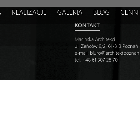
A
REALIZACJE
GALERIA
BLOG
CENNI
KONTAKT
Macińska Architekci
ul. Żeńców 8/2, 61-313 Poznań
e-mail:
biuro@architektpozna
tel: +48 61 307 28 70