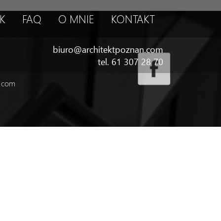
K
FAQ
O MNIE
KONTAKT
biuro@architektpoznan.com
tel. 61 307 28 70
n.com