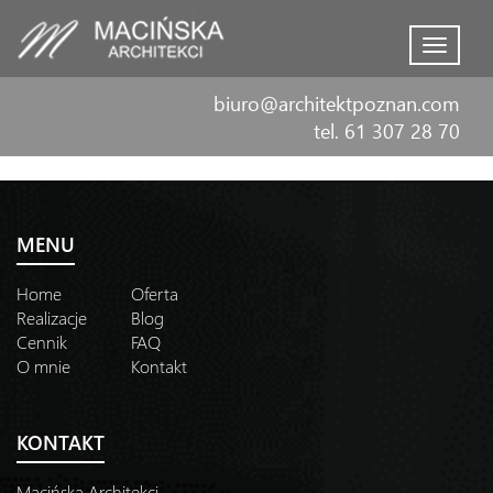
Menu
biuro@architektpoznan.com
tel. 61 307 28 70
MENU
Home
Oferta
Realizacje
Blog
Cennik
FAQ
O mnie
Kontakt
KONTAKT
Macińska Architekci