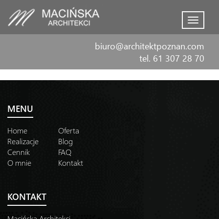
Menu
biuro@architektpoznan.com
tel. 61 307 28 70
MENU
Home
Oferta
Realizacje
Blog
Cennik
FAQ
O mnie
Kontakt
KONTAKT
Macińska Architekci