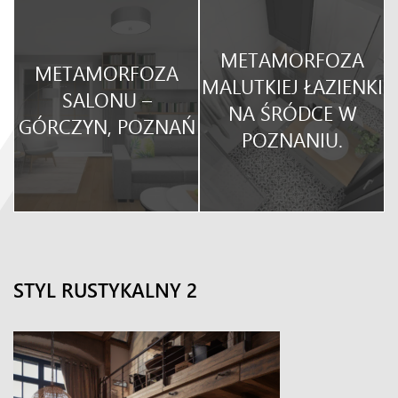
METAMORFOZA
METAMORFOZA
O
MALUTKIEJ ŁAZIENKI
SALONU –
NA ŚRÓDCE W
GÓRCZYN, POZNAŃ
POZNANIU.
STYL RUSTYKALNY 2