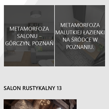
METAMORFOZA
METAMORFOZA
O
MALUTKIEJ ŁAZIENKI
SALONU –
NA ŚRÓDCE W
GÓRCZYN, POZNAŃ
POZNANIU.
SALON RUSTYKALNY 13