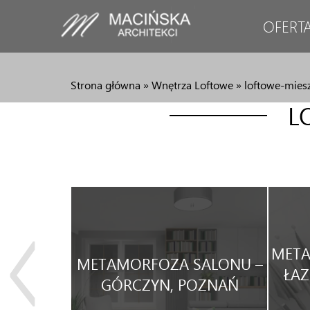
OFERT
Strona główna
»
Wnętrza Loftowe
»
loftowe-mies
L
JA
META
METAMORFOZA SALONU –
WEGO
ŁAZ
GÓRCZYN, POZNAŃ
WYNAJEM.