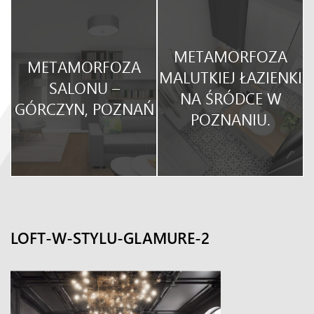
METAMORFOZA
METAMORFOZA
O
MALUTKIEJ ŁAZIENKI
SALONU –
NA ŚRÓDCE W
GÓRCZYN, POZNAŃ
POZNANIU.
LOFT-W-STYLU-GLAMURE-2