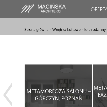
OFERT
Strona główna
»
Wnętrza Loftowe
»
loft-rodzinny
JA
META
METAMORFOZA SALONU –
WEGO
ŁAZ
GÓRCZYN, POZNAŃ
WYNAJEM.