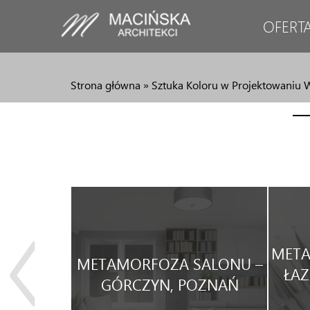
OFERT
Strona główna
»
Sztuka Koloru w Projektowaniu W
JA
META
METAMORFOZA SALONU –
WEGO
ŁAZ
GÓRCZYN, POZNAŃ
WYNAJEM.