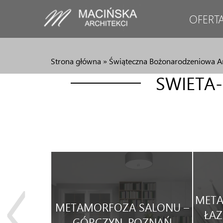
OFERT
Strona główna
»
Świąteczna Bożonarodzeniowa A
SWIETA
JA
META
METAMORFOZA SALONU –
WEGO
ŁAZ
GÓRCZYN, POZNAŃ