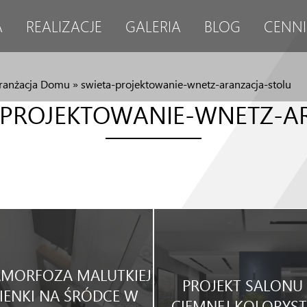
A
REALIZACJE
GALERIA
BLOG
CENNI
ranżacja Domu
»
swieta-projektowanie-wnetz-aranzacja-stolu
-PROJEKTOWANIE-WNETZ-A
MORFOZA MALUTKIEJ
PROJEKT SALONU
IENKI NA ŚRÓDCE W
CIEMNEJ KOLORYST