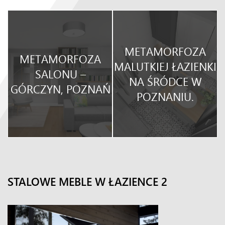
METAMORFOZA
METAMORFOZA
O
MALUTKIEJ ŁAZIENKI
SALONU –
NA ŚRÓDCE W
GÓRCZYN, POZNAŃ
POZNANIU.
STALOWE MEBLE W ŁAZIENCE 2