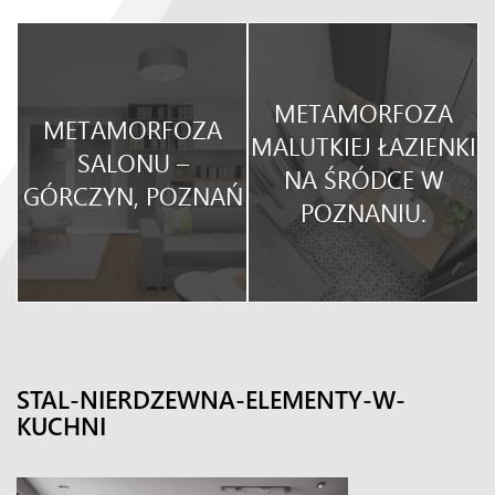
METAMORFOZA
METAMORFOZA
O
MALUTKIEJ ŁAZIENKI
SALONU –
NA ŚRÓDCE W
GÓRCZYN, POZNAŃ
POZNANIU.
STAL-NIERDZEWNA-ELEMENTY-W-
KUCHNI