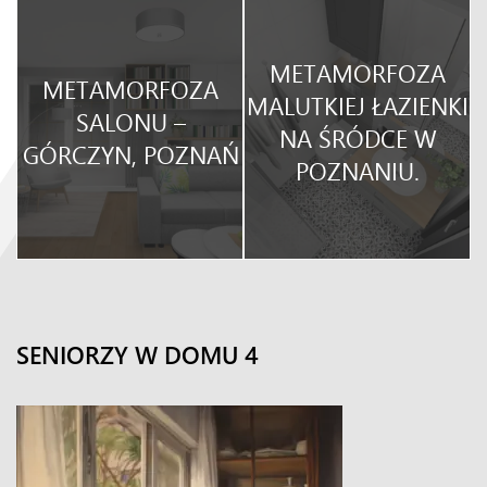
METAMORFOZA
METAMORFOZA
O
MALUTKIEJ ŁAZIENKI
SALONU –
NA ŚRÓDCE W
GÓRCZYN, POZNAŃ
POZNANIU.
SENIORZY W DOMU 4