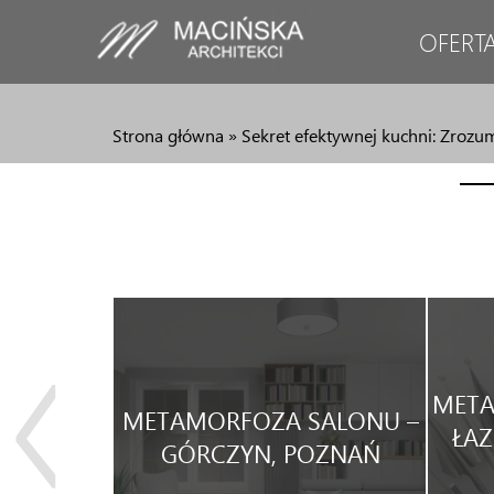
OFERT
Strona główna
»
Sekret efektywnej kuchni: Zrozu
JA
META
METAMORFOZA SALONU –
WEGO
ŁAZ
GÓRCZYN, POZNAŃ
WYNAJEM.