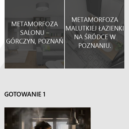
METAMORFOZA
METAMORFOZA
O
MALUTKIEJ ŁAZIENKI
SALONU –
NA ŚRÓDCE W
GÓRCZYN, POZNAŃ
POZNANIU.
GOTOWANIE 1