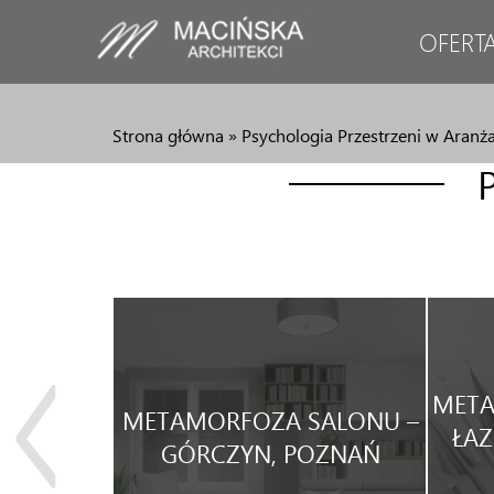
OFERT
Strona główna
»
Psychologia Przestrzeni w Aranż
JA
META
METAMORFOZA SALONU –
WEGO
ŁAZ
GÓRCZYN, POZNAŃ
WYNAJEM.