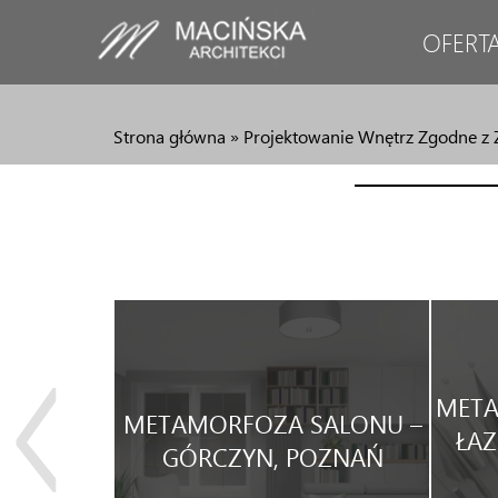
OFERT
Strona główna
»
Projektowanie Wnętrz Zgodne z 
JA
META
METAMORFOZA SALONU –
WEGO
ŁAZ
GÓRCZYN, POZNAŃ
WYNAJEM.