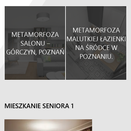
METAMORFOZA
METAMORFOZA
O
MALUTKIEJ ŁAZIENKI
SALONU –
NA ŚRÓDCE W
GÓRCZYN, POZNAŃ
POZNANIU.
MIESZKANIE SENIORA 1