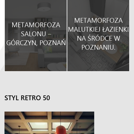
METAMORFOZA
METAMORFOZA
O
MALUTKIEJ ŁAZIENKI
SALONU –
NA ŚRÓDCE W
GÓRCZYN, POZNAŃ
POZNANIU.
STYL RETRO 50