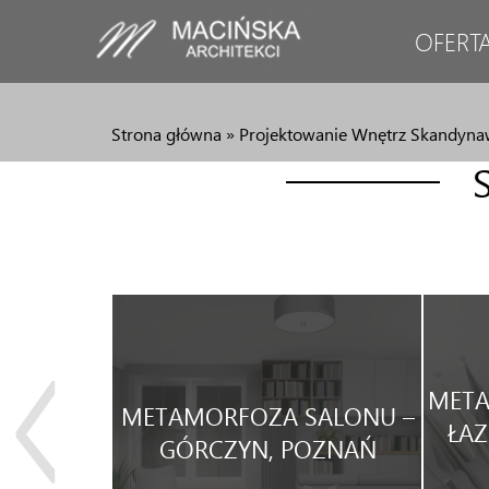
OFERT
Strona główna
»
Projektowanie Wnętrz Skandynaw
JA
META
METAMORFOZA SALONU –
WEGO
ŁAZ
GÓRCZYN, POZNAŃ
WYNAJEM.