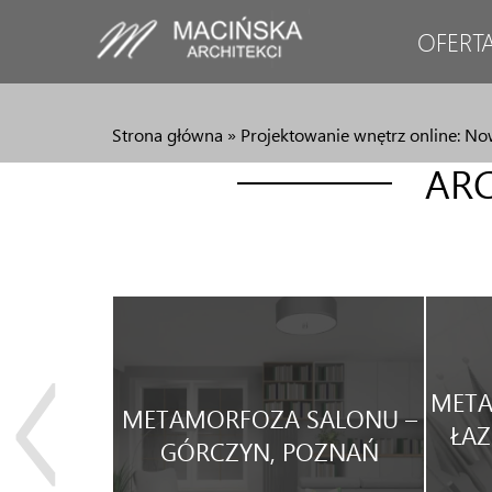
OFERT
Strona główna
»
Projektowanie wnętrz online: Now
ARC
JA
META
METAMORFOZA SALONU –
WEGO
ŁAZ
GÓRCZYN, POZNAŃ
WYNAJEM.