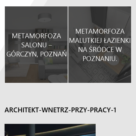
METAMORFOZA
METAMORFOZA
O
MALUTKIEJ ŁAZIENKI
SALONU –
NA ŚRÓDCE W
GÓRCZYN, POZNAŃ
POZNANIU.
ARCHITEKT-WNETRZ-PRZY-PRACY-1