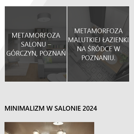
METAMORFOZA
METAMORFOZA
O
MALUTKIEJ ŁAZIENKI
SALONU –
NA ŚRÓDCE W
GÓRCZYN, POZNAŃ
POZNANIU.
MINIMALIZM W SALONIE 2024