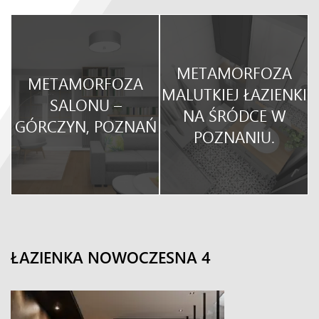
METAMORFOZA
METAMORFOZA
O
MALUTKIEJ ŁAZIENKI
SALONU –
NA ŚRÓDCE W
GÓRCZYN, POZNAŃ
POZNANIU.
ŁAZIENKA NOWOCZESNA 4