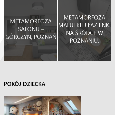
METAMORFOZA
METAMORFOZA
O
MALUTKIEJ ŁAZIENKI
SALONU –
NA ŚRÓDCE W
GÓRCZYN, POZNAŃ
POZNANIU.
POKÓJ DZIECKA