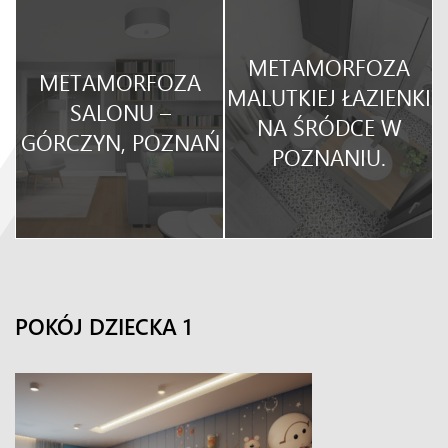
METAMORFOZA
METAMORFOZA
O
MALUTKIEJ ŁAZIENKI
SALONU –
NA ŚRÓDCE W
GÓRCZYN, POZNAŃ
POZNANIU.
POKÓJ DZIECKA 1