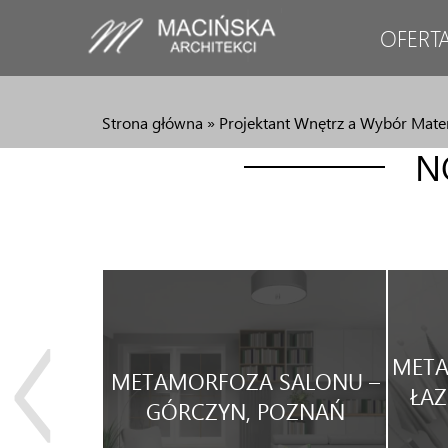
OFERT
Strona główna
»
Projektant Wnętrz a Wybór Mate
N
JA
META
METAMORFOZA SALONU –
WEGO
ŁAZ
GÓRCZYN, POZNAŃ
WYNAJEM.