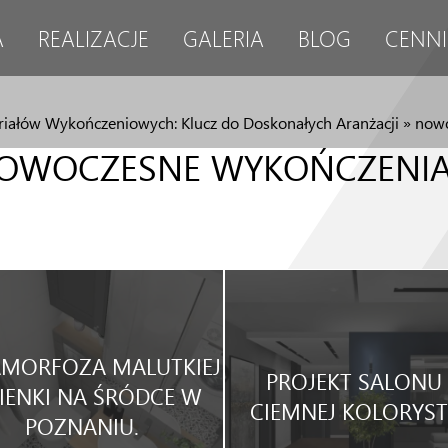
A
REALIZACJE
GALERIA
BLOG
CENNI
riałów Wykończeniowych: Klucz do Doskonałych Aranżacji
»
nowo
OWOCZESNE WYKOŃCZENIA
MORFOZA MALUTKIEJ
PROJEKT SALONU
IENKI NA ŚRÓDCE W
CIEMNEJ KOLORYST
POZNANIU.