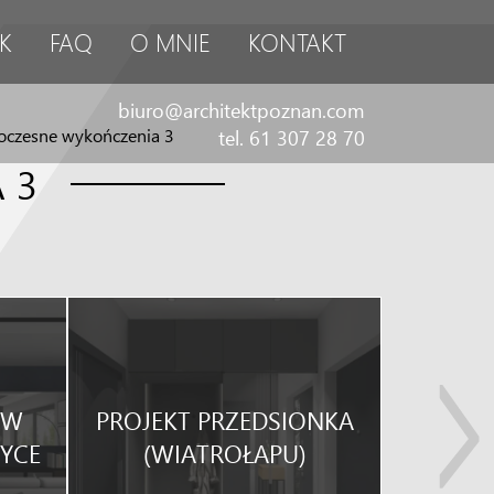
K
FAQ
O MNIE
KONTAKT
biuro@architektpoznan.com
czesne wykończenia 3
tel. 61 307 28 70
 3
KUCHNI
 W
PROJEKT PRZEDSIONKA
POM
YCE
(WIATROŁAPU)
R