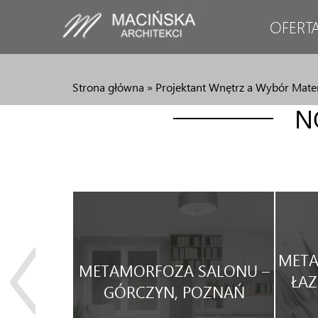
OFERT
Strona główna
»
Projektant Wnętrz a Wybór Mate
N
JA
META
METAMORFOZA SALONU –
WEGO
ŁAZ
GÓRCZYN, POZNAŃ
WYNAJEM.