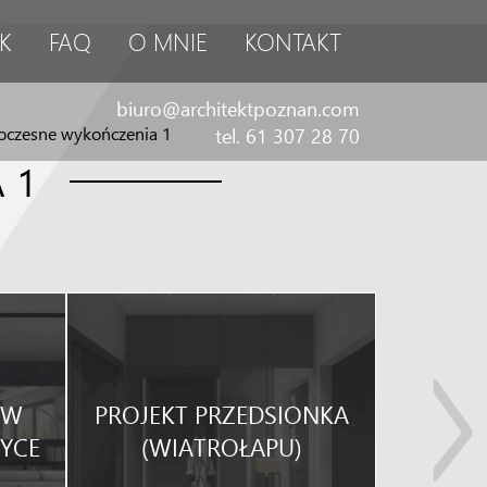
K
FAQ
O MNIE
KONTAKT
biuro@architektpoznan.com
czesne wykończenia 1
tel. 61 307 28 70
 1
KUCHNI
 W
PROJEKT PRZEDSIONKA
POM
YCE
(WIATROŁAPU)
R