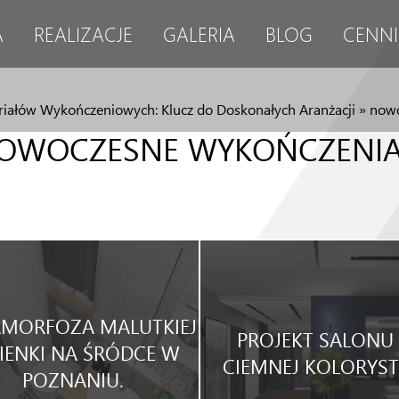
A
REALIZACJE
GALERIA
BLOG
CENNI
riałów Wykończeniowych: Klucz do Doskonałych Aranżacji
»
nowo
OWOCZESNE WYKOŃCZENIA
MORFOZA MALUTKIEJ
PROJEKT SALONU
IENKI NA ŚRÓDCE W
CIEMNEJ KOLORYST
POZNANIU.