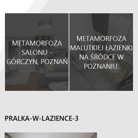
METAMORFOZA
METAMORFOZA
O
MALUTKIEJ ŁAZIENKI
SALONU –
NA ŚRÓDCE W
GÓRCZYN, POZNAŃ
POZNANIU.
PRALKA-W-LAZIENCE-3