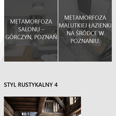
METAMORFOZA
METAMORFOZA
O
MALUTKIEJ ŁAZIENKI
SALONU –
NA ŚRÓDCE W
GÓRCZYN, POZNAŃ
POZNANIU.
STYL RUSTYKALNY 4