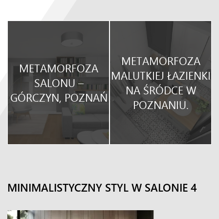
METAMORFOZA
METAMORFOZA
O
MALUTKIEJ ŁAZIENKI
SALONU –
NA ŚRÓDCE W
GÓRCZYN, POZNAŃ
POZNANIU.
MINIMALISTYCZNY STYL W SALONIE 4