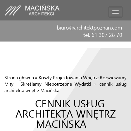
Menu
biuro@architektpoznan.com
tel. 61 307 28 70
Strona główna
»
Koszty Projektowania Wnętrz: Rozwiewamy
Mity i Skreślamy Niepotrzebne Wydatki
»
cennik usług
architekta wnętrz Macińska
CENNIK USŁUG
ARCHITEKTA WNĘTRZ
MACIŃSKA