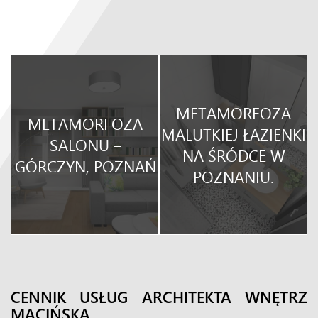
METAMORFOZA
METAMORFOZA
O
MALUTKIEJ ŁAZIENKI
SALONU –
NA ŚRÓDCE W
GÓRCZYN, POZNAŃ
POZNANIU.
CENNIK USŁUG ARCHITEKTA WNĘTRZ
MACIŃSKA