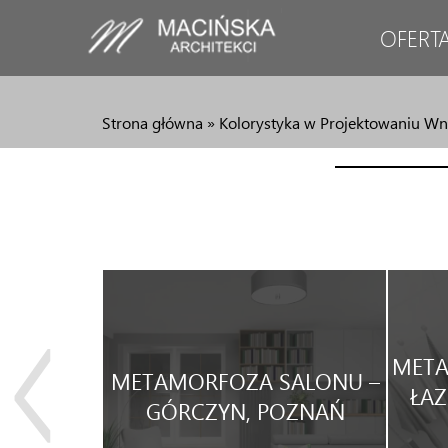
OFERT
Strona główna
»
Kolorystyka w Projektowaniu Wnę
JA
META
METAMORFOZA SALONU –
WEGO
ŁAZ
GÓRCZYN, POZNAŃ
WYNAJEM.