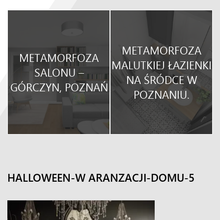
METAMORFOZA
METAMORFOZA
O
MALUTKIEJ ŁAZIENKI
SALONU –
NA ŚRÓDCE W
GÓRCZYN, POZNAŃ
POZNANIU.
HALLOWEEN-W ARANZACJI-DOMU-5