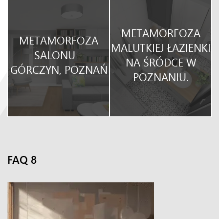
METAMORFOZA
METAMORFOZA
O
MALUTKIEJ ŁAZIENKI
SALONU –
NA ŚRÓDCE W
GÓRCZYN, POZNAŃ
POZNANIU.
FAQ 8