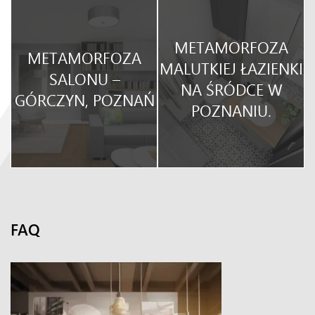
METAMORFOZA
METAMORFOZA
O
MALUTKIEJ ŁAZIENKI
SALONU –
NA ŚRÓDCE W
GÓRCZYN, POZNAŃ
POZNANIU.
FAQ