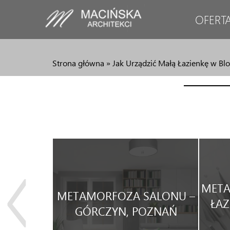
OFERT
Strona główna
»
Jak Urządzić Małą Łazienkę w Blo
JA
META
METAMORFOZA SALONU –
WEGO
ŁAZ
GÓRCZYN, POZNAŃ
WYNAJEM.