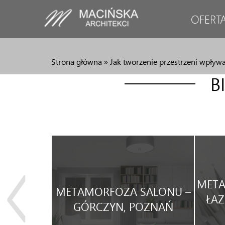
OFERT
Strona główna
»
Jak tworzenie przestrzeni wpły
B
JA
META
METAMORFOZA SALONU –
WEGO
ŁAZ
GÓRCZYN, POZNAŃ
WYNAJEM.