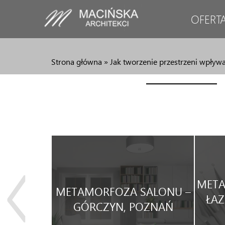
OFERT
Strona główna
»
Jak tworzenie przestrzeni wpły
JA
META
METAMORFOZA SALONU –
WEGO
ŁAZ
GÓRCZYN, POZNAŃ
WYNAJEM.