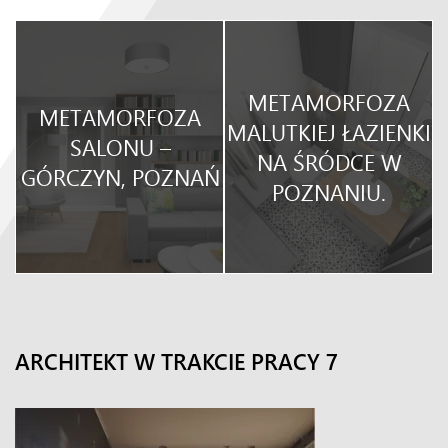
METAMORFOZA
METAMORFOZA
O
MALUTKIEJ ŁAZIENKI
SALONU –
NA ŚRÓDCE W
GÓRCZYN, POZNAŃ
POZNANIU.
ARCHITEKT W TRAKCIE PRACY 7