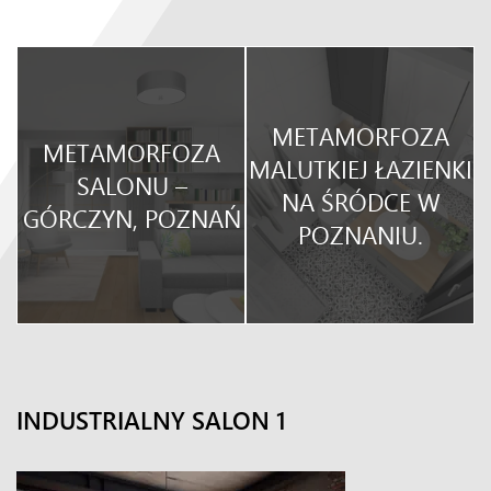
METAMORFOZA
METAMORFOZA
O
MALUTKIEJ ŁAZIENKI
SALONU –
NA ŚRÓDCE W
GÓRCZYN, POZNAŃ
POZNANIU.
INDUSTRIALNY SALON 1