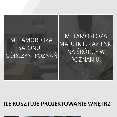
METAMORFOZA
METAMORFOZA
O
MALUTKIEJ ŁAZIENKI
SALONU –
NA ŚRÓDCE W
GÓRCZYN, POZNAŃ
POZNANIU.
ILE KOSZTUJE PROJEKTOWANIE WNĘTRZ