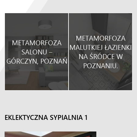
METAMORFOZA
METAMORFOZA
O
MALUTKIEJ ŁAZIENKI
SALONU –
NA ŚRÓDCE W
GÓRCZYN, POZNAŃ
POZNANIU.
EKLEKTYCZNA SYPIALNIA 1