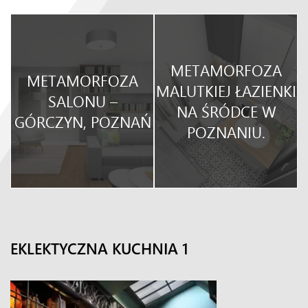
METAMORFOZA
METAMORFOZA
O
MALUTKIEJ ŁAZIENKI
SALONU –
NA ŚRÓDCE W
GÓRCZYN, POZNAŃ
POZNANIU.
EKLEKTYCZNA KUCHNIA 1