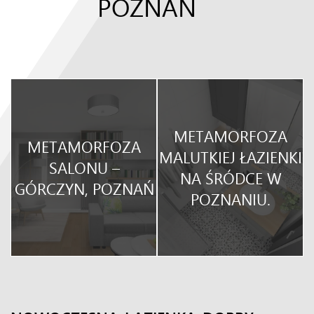
POZNAN
METAMORFOZA
METAMORFOZA
O
MALUTKIEJ ŁAZIENKI
SALONU –
NA ŚRÓDCE W
GÓRCZYN, POZNAŃ
POZNANIU.