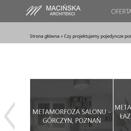
OFERT
Strona główna
»
Czy projektujemy pojedyncze po
JA
META
METAMORFOZA SALONU –
WEGO
ŁAZ
GÓRCZYN, POZNAŃ
WYNAJEM.