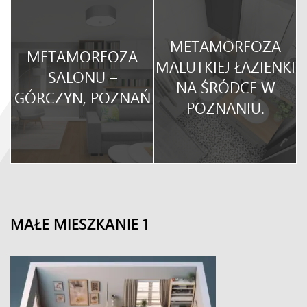
METAMORFOZA
METAMORFOZA
O
MALUTKIEJ ŁAZIENKI
SALONU –
NA ŚRÓDCE W
GÓRCZYN, POZNAŃ
POZNANIU.
MAŁE MIESZKANIE 1