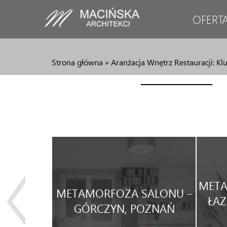
OFERT
Strona główna
»
Aranżacja Wnętrz Restauracji: K
JA
META
METAMORFOZA SALONU –
WEGO
ŁAZ
GÓRCZYN, POZNAŃ
WYNAJEM.