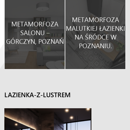
METAMORFOZA
METAMORFOZA
O
MALUTKIEJ ŁAZIENKI
SALONU –
NA ŚRÓDCE W
GÓRCZYN, POZNAŃ
POZNANIU.
LAZIENKA-Z-LUSTREM