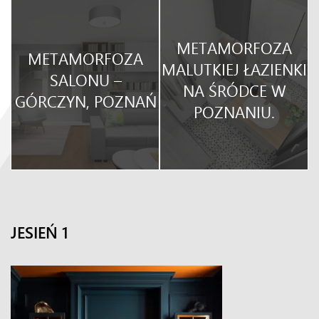
METAMORFOZA
METAMORFOZA
O
MALUTKIEJ ŁAZIENKI
SALONU –
NA ŚRÓDCE W
GÓRCZYN, POZNAŃ
POZNANIU.
JESIEŃ 1